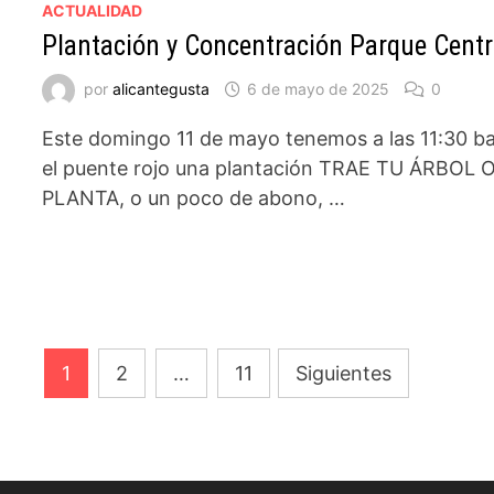
ACTUALIDAD
Plantación y Concentración Parque Centr
por
alicantegusta
6 de mayo de 2025
0
Este domingo 11 de mayo tenemos a las 11:30 ba
el puente rojo una plantación TRAE TU ÁRBOL 
PLANTA, o un poco de abono, …
Paginación
1
2
…
11
Siguientes
de
entradas