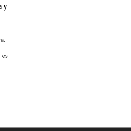
a y
ra.
 es