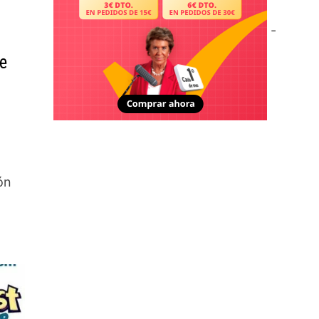
-
e
ón