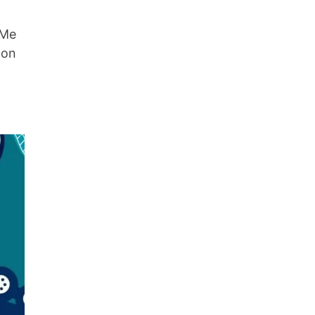
 Me
con