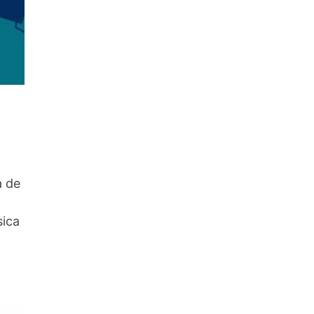
a de
ica