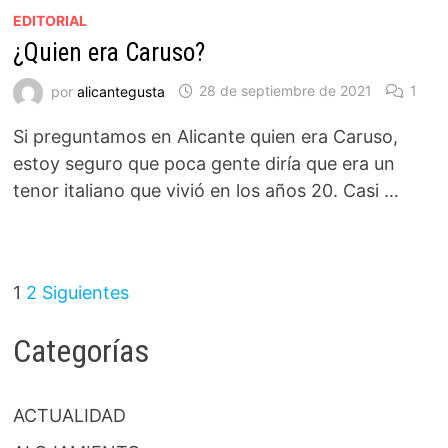
EDITORIAL
¿Quien era Caruso?
por
alicantegusta
28 de septiembre de 2021
1
Si preguntamos en Alicante quien era Caruso,
estoy seguro que poca gente diría que era un
tenor italiano que vivió en los años 20. Casi …
Paginación
1
2
Siguientes
de
Categorías
entradas
ACTUALIDAD