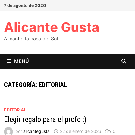
Saltar
7 de agosto de 2026
al
contenido
Alicante Gusta
Alicante, la casa del Sol
MENÚ
CATEGORÍA:
EDITORIAL
EDITORIAL
Elegir regalo para el profe :)
por
alicantegusta
22 de enero de 2026
0