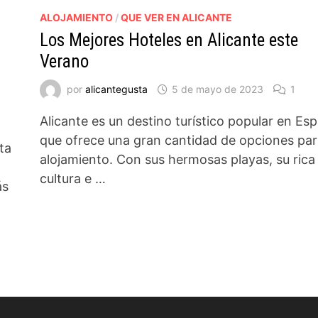
ALOJAMIENTO
/
QUE VER EN ALICANTE
Los Mejores Hoteles en Alicante este
Verano
por
alicantegusta
5 de mayo de 2023
1
Alicante es un destino turístico popular en Es
que ofrece una gran cantidad de opciones par
sta
alojamiento. Con sus hermosas playas, su rica
cultura e …
ás