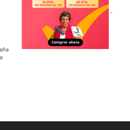
-
paña
a