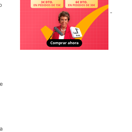
o
-
de
da